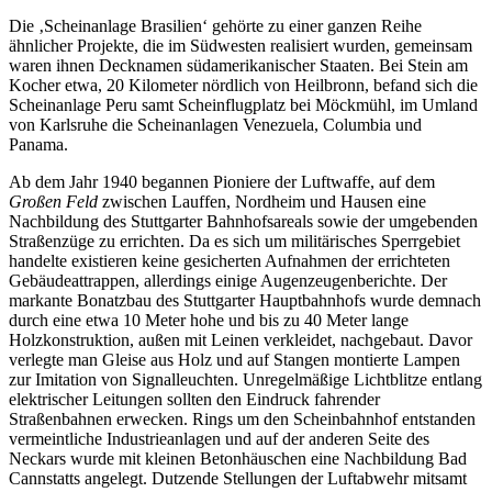
Die ‚Scheinanlage Brasilien‘ gehörte zu einer ganzen Reihe
ähnlicher Projekte, die im Südwesten realisiert wurden, gemeinsam
waren ihnen Decknamen südamerikanischer Staaten. Bei Stein am
Kocher etwa, 20 Kilometer nördlich von Heilbronn, befand sich die
Scheinanlage Peru samt Scheinflugplatz bei Möckmühl, im Umland
von Karlsruhe die Scheinanlagen Venezuela, Columbia und
Panama.
Ab dem Jahr 1940 begannen Pioniere der Luftwaffe, auf dem
Großen Feld
zwischen Lauffen, Nordheim und Hausen eine
Nachbildung des Stuttgarter Bahnhofsareals sowie der umgebenden
Straßenzüge zu errichten. Da es sich um militärisches Sperrgebiet
handelte existieren keine gesicherten Aufnahmen der errichteten
Gebäudeattrappen, allerdings einige Augenzeugenberichte. Der
markante Bonatzbau des Stuttgarter Hauptbahnhofs wurde demnach
durch eine etwa 10 Meter hohe und bis zu 40 Meter lange
Holzkonstruktion, außen mit Leinen verkleidet, nachgebaut. Davor
verlegte man Gleise aus Holz und auf Stangen montierte Lampen
zur Imitation von Signalleuchten. Unregelmäßige Lichtblitze entlang
elektrischer Leitungen sollten den Eindruck fahrender
Straßenbahnen erwecken. Rings um den Scheinbahnhof entstanden
vermeintliche Industrieanlagen und auf der anderen Seite des
Neckars wurde mit kleinen Betonhäuschen eine Nachbildung Bad
Cannstatts angelegt. Dutzende Stellungen der Luftabwehr mitsamt