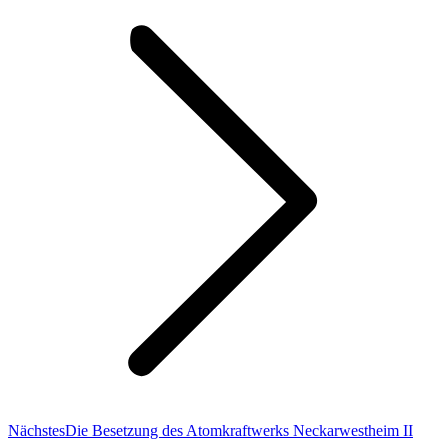
Nächster
Nächstes
Die Besetzung des Atomkraftwerks Neckarwestheim II
Beitrag: