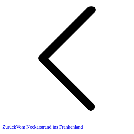
Vorheriger
Zurück
Vom Neckarstrand ins Frankenland
Beitrag: