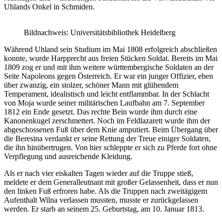
Uhlands Onkel in Schmiden.
Bildnachweis: Universitätsbibliothek Heidelberg
Während Uhland sein Studium im Mai 1808 erfolgreich abschließen
konnte, wurde Harpprecht aus freien Stücken Soldat. Bereits im Mai
1809 zog er und mit ihm weitere württembergische Soldaten an der
Seite Napoleons gegen Österreich. Er war ein junger Offizier, eben
über zwanzig, ein stolzer, schöner Mann mit glühendem
Temperament, idealistisch und leicht entflammbar. In der Schlacht
von Moja wurde seiner militärischen Laufbahn am 7. September
1812 ein Ende gesetzt. Das rechte Bein wurde ihm durch eine
Kanonenkugel zerschmettert. Noch im Feldlazarett wurde ihm der
abgeschossenen Fuß über dem Knie amputiert. Beim Übergang über
die Beresina verdankt er seine Rettung der Treue einiger Soldaten,
die ihn hinübertrugen. Von hier schleppte er sich zu Pferde fort ohne
Verpflegung und ausreichende Kleidung.
Als er nach vier eiskalten Tagen wieder auf die Truppe stieß,
meldete er dem Generalleutnant mit großer Gelassenheit, dass er nun
den linken Fuß erfroren habe. Als die Truppen nach zweitägigem
Aufenthalt Wilna verlassen mussten, musste er zurückgelassen
werden. Er starb an seinem 25. Geburtstag, am 10. Januar 1813.