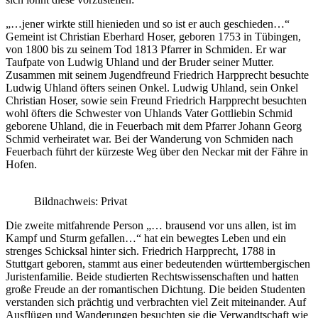
„…jener wirkte still hienieden und so ist er auch geschieden…“
Gemeint ist Christian Eberhard Hoser, geboren 1753 in Tübingen,
von 1800 bis zu seinem Tod 1813 Pfarrer in Schmiden. Er war
Taufpate von Ludwig Uhland und der Bruder seiner Mutter.
Zusammen mit seinem Jugendfreund Friedrich Harpprecht besuchte
Ludwig Uhland öfters seinen Onkel. Ludwig Uhland, sein Onkel
Christian Hoser, sowie sein Freund Friedrich Harpprecht besuchten
wohl öfters die Schwester von Uhlands Vater Gottliebin Schmid
geborene Uhland, die in Feuerbach mit dem Pfarrer Johann Georg
Schmid verheiratet war. Bei der Wanderung von Schmiden nach
Feuerbach führt der kürzeste Weg über den Neckar mit der Fähre in
Hofen.
Bildnachweis: Privat
Die zweite mitfahrende Person „… brausend vor uns allen, ist im
Kampf und Sturm gefallen…“ hat ein bewegtes Leben und ein
strenges Schicksal hinter sich. Friedrich Harpprecht, 1788 in
Stuttgart geboren, stammt aus einer bedeutenden württembergischen
Juristenfamilie. Beide studierten Rechtswissenschaften und hatten
große Freude an der romantischen Dichtung. Die beiden Studenten
verstanden sich prächtig und verbrachten viel Zeit miteinander. Auf
Ausflügen und Wanderungen besuchten sie die Verwandtschaft wie