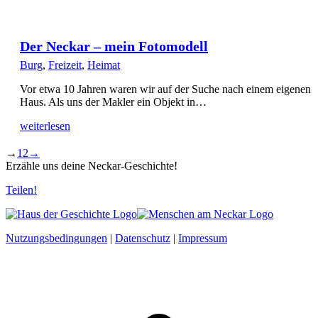
Der Neckar – mein Fotomodell
Burg
,
Freizeit
,
Heimat
Vor etwa 10 Jahren waren wir auf der Suche nach einem eigenen
Haus. Als uns der Makler ein Objekt in…
weiterlesen
→
1
2
→
Erzähle uns deine Neckar-Geschichte!
Teilen!
Nutzungsbedingungen
|
Datenschutz
|
Impressum
t
T