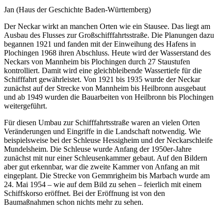
Jan (Haus der Geschichte Baden-Württemberg)
Der Neckar wirkt an manchen Orten wie ein Stausee. Das liegt am
Ausbau des Flusses zur Großschifffahrtsstraße. Die Planungen dazu
begannen 1921 und fanden mit der Einweihung des Hafens in
Plochingen 1968 ihren Abschluss. Heute wird der Wasserstand des
Neckars von Mannheim bis Plochingen durch 27 Staustufen
kontrolliert. Damit wird eine gleichbleibende Wassertiefe für die
Schifffahrt gewährleistet. Von 1921 bis 1935 wurde der Neckar
zunächst auf der Strecke von Mannheim bis Heilbronn ausgebaut
und ab 1949 wurden die Bauarbeiten von Heilbronn bis Plochingen
weitergeführt.
Für diesen Umbau zur Schifffahrtsstraße waren an vielen Orten
Veränderungen und Eingriffe in die Landschaft notwendig. Wie
beispielsweise bei der Schleuse Hessigheim und der Neckarschleife
Mundelsheim. Die Schleuse wurde Anfang der 1950er-Jahre
zunächst mit nur einer Schleusenkammer gebaut. Auf den Bildern
aber gut erkennbar, war die zweite Kammer von Anfang an mit
eingeplant. Die Strecke von Gemmrigheim bis Marbach wurde am
24. Mai 1954 – wie auf dem Bild zu sehen – feierlich mit einem
Schiffskorso eröffnet. Bei der Eröffnung ist von den
Baumaßnahmen schon nichts mehr zu sehen.